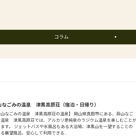
コラム
山なごみの温泉 津黒高原荘（宿泊・日帰り）
蒜山なごみの温泉 津黒高原荘の温泉】 岡山県真庭市にある、蒜山なご
の温泉 津黒高原荘では、アルカリ単純泉のラジウム温泉を楽しむこと
きます。 ジェットバスや水風呂もある大浴場、津黒山を一望することの
る展望風呂、安心して利用できる...