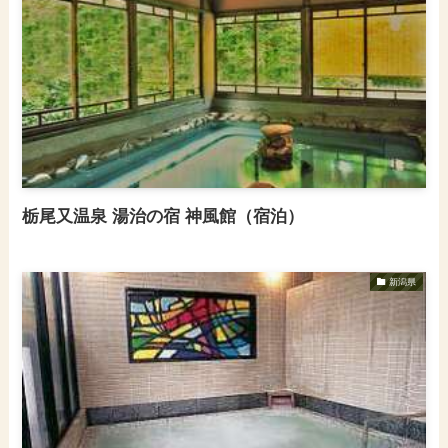
栃尾又温泉 湯治の宿 神風館（宿泊）
新潟県