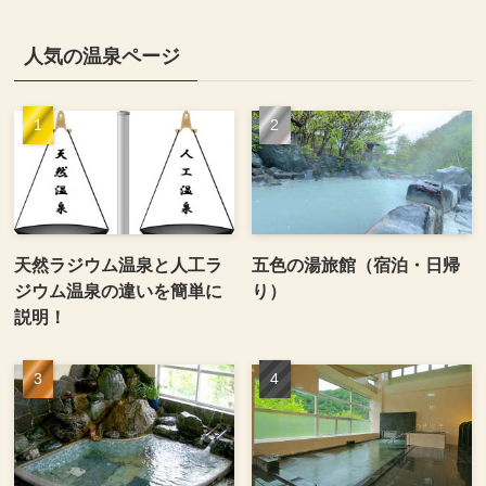
人気の温泉ページ
天然ラジウム温泉と人工ラ
五色の湯旅館（宿泊・日帰
ジウム温泉の違いを簡単に
り）
説明！