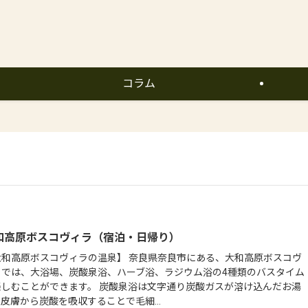
コラム
和高原ボスコヴィラ（宿泊・日帰り）
大和高原ボスコヴィラの温泉】 奈良県奈良市にある、大和高原ボスコヴ
ラでは、大浴場、炭酸泉浴、ハーブ浴、ラジウム浴の4種類のバスタイム
楽しむことができます。 炭酸泉浴は文字通り炭酸ガスが溶け込んだお湯
皮膚から炭酸を吸収することで毛細...