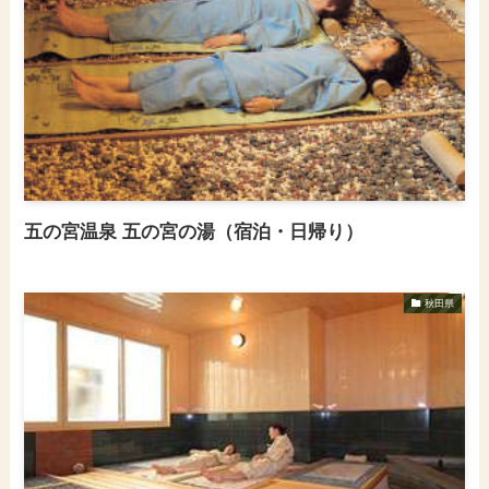
五の宮温泉 五の宮の湯（宿泊・日帰り）
秋田県