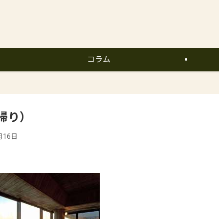
コラム
帰り）
月16日